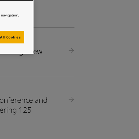
e navigation,
All Cookies
on brings new
conference and
ering 125