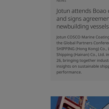
NEWS
Jotun attends Boao
and signs agreemen
newbuilding vessels
Jotun COSCO Marine Coatings
the Global Partners Confer
SHIPPING (Hong Kong) Co., 
Shipping (Hainan) Co., Ltd. 
26, bringing together indus
insights on sustainable ship
performance.