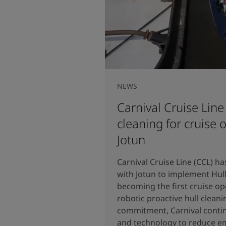
NEWS
Carnival Cruise Line
cleaning for cruise 
Jotun
Carnival Cruise Line (CCL) 
with Jotun to implement Hull
becoming the first cruise op
robotic proactive hull cleani
commitment, Carnival continu
and technology to reduce em