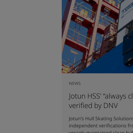
NEWS
Jotun HSS’ “always c
verified by DNV
Jotun’s Hull Skating Solution
independent verifications f
vessels maintained clean hu