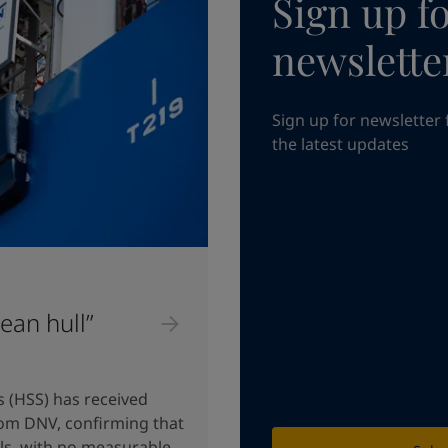
Sign up f
newslette
Sign up for newsletter 
the latest updates
lean hull”
s (HSS) has received
rom DNV, confirming that
lls, with no measurable