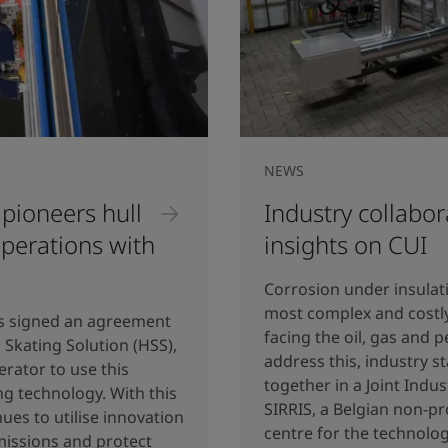
NEWS
 pioneers hull
Industry collabo
operations with
insights on CUI
Corrosion under insulat
most complex and costly
has signed an agreement
facing the oil, gas and 
 Skating Solution (HSS),
address this, industry 
erator to use this
together in a Joint Indust
ng technology. With this
SIRRIS, a Belgian non-pr
es to utilise innovation
centre for the technolog
issions and protect