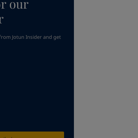
or our
r
from Jotun Insider and get