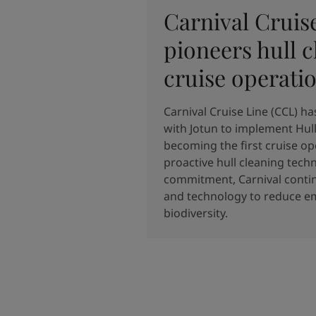
United States
-
English
Carnival Cruis
Global site
-
English
pioneers hull c
cruise operati
Carnival Cruise Line (CCL) 
with Jotun to implement Hull
becoming the first cruise op
proactive hull cleaning techn
commitment, Carnival continu
and technology to reduce em
biodiversity.