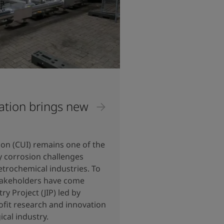
ration brings new
ion (CUI) remains one of the
 corrosion challenges
petrochemical industries. To
stakeholders have come
ry Project (JIP) led by
ofit research and innovation
ical industry.