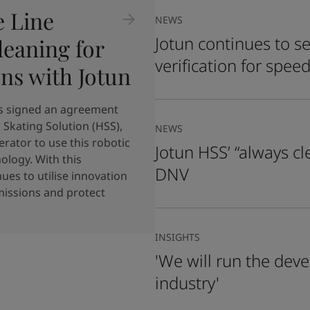
e Line
NEWS
Jotun continues to 
leaning for
verification for spe
ons with Jotun
has signed an agreement
 Skating Solution (HSS),
NEWS
erator to use this robotic
Jotun HSS’ “always cle
ology. With this
DNV
es to utilise innovation
issions and protect
INSIGHTS
'We will run the dev
industry'