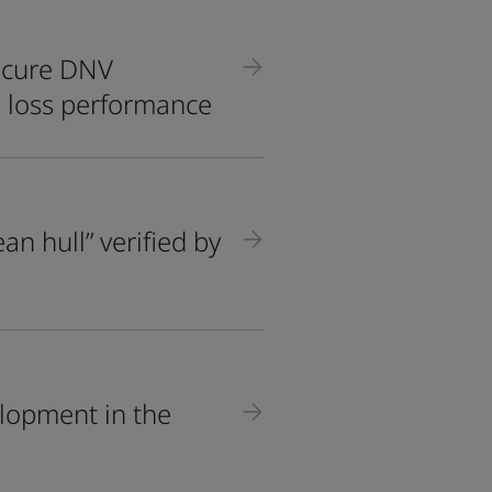
secure DNV
ed loss performance
an hull” verified by
elopment in the