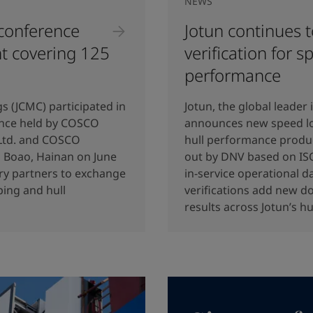
NEWS
 conference
Jotun continues 
t covering 125
verification for s
performance
 (JCMC) participated in
Jotun, the global leader
ence held by COSCO
announces new speed los
Ltd. and COSCO
hull performance produc
in Boao, Hainan on June
out by DNV based on I
try partners to exchange
in-service operational d
ping and hull
verifications add new 
results across Jotun’s h