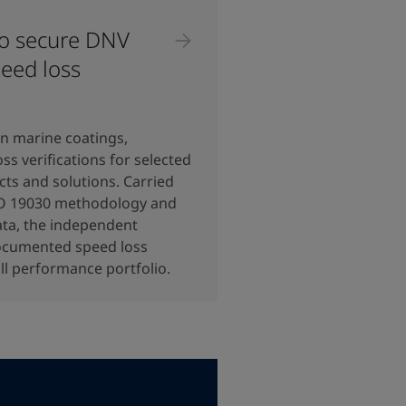
to secure DNV
peed loss
 in marine coatings,
s verifications for selected
ts and solutions. Carried
SO 19030 methodology and
ata, the independent
documented speed loss
ull performance portfolio.