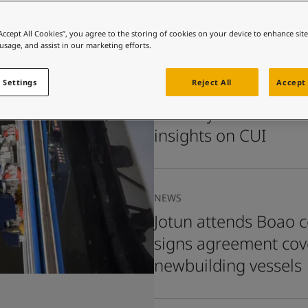
rang trí
“Accept All Cookies”, you agree to the storing of cookies on your device to enhance sit
 và màu sắc cho ngôi nhà của mình?
 usage, and assist in our marketing efforts.
rang trí
 Settings
Reject All
Accept 
NEWS
Industry collaborati
insights on CUI
NEWS
Jotun attends Boao 
signs agreement cov
newbuilding vessels