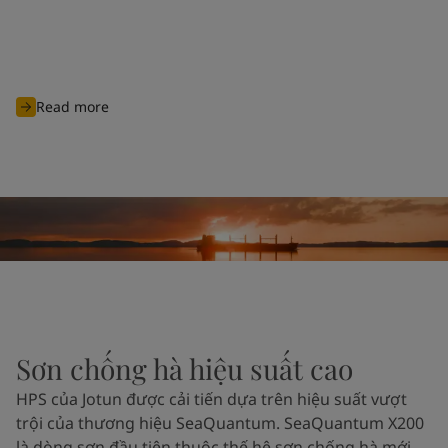
unknown waters, Jotun is committed to continuously innovate
and develop advanced products and solutions designed to
protect biodiversity and cut carbon emissions to support
global sustainability ambitions and achieve cleaner
operations for all industry players.
Read more
Sơn chống hà hiệu suất cao
HPS của Jotun được cải tiến dựa trên hiệu suất vượt
trội của thương hiệu SeaQuantum. SeaQuantum X200
là dòng sơn đầu tiên thuộc thế hệ sơn chống hà mới,