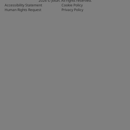
2026
©
Jotun. All rights reserved.
Accessibility Statement
Cookie Policy
Human Rights Request
Privacy Policy