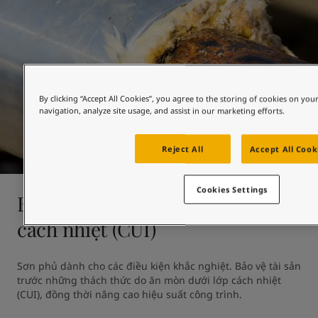
By clicking “Accept All Cookies”, you agree to the storing of cookies on you
navigation, analyze site usage, and assist in our marketing efforts.
Reject All
Accept All Cook
Cookies Settings
Bảo vệ chống ăn mòn dưới lớp
cách nhiệt (CUI)
Sơn phủ dành cho các điều kiện khắc nghiệt. Bảo vệ tài sản 
trước những thách thức do ăn mòn dưới lớp cách nhiệt 
(CUI), đồng thời nâng cao hiệu suất công trình.