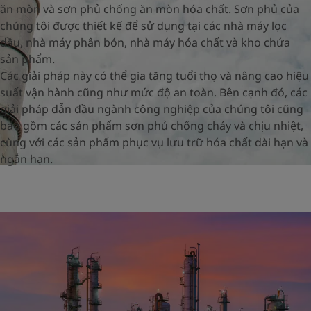
United States
-
English
ăn mòn và sơn phủ chống ăn mòn hóa chất. Sơn phủ của
Global site
-
English
chúng tôi được thiết kế để sử dụng tại các nhà máy lọc
dầu, nhà máy phân bón, nhà máy hóa chất và kho chứa
sản phẩm.
Các giải pháp này có thể gia tăng tuổi thọ và nâng cao hiệu
suất vận hành cũng như mức độ an toàn. Bên cạnh đó, các
giải pháp dẫn đầu ngành công nghiệp của chúng tôi cũng
bao gồm các sản phẩm sơn phủ chống cháy và chịu nhiệt,
cùng với các sản phẩm phục vụ lưu trữ hóa chất dài hạn và
ngắn hạn.