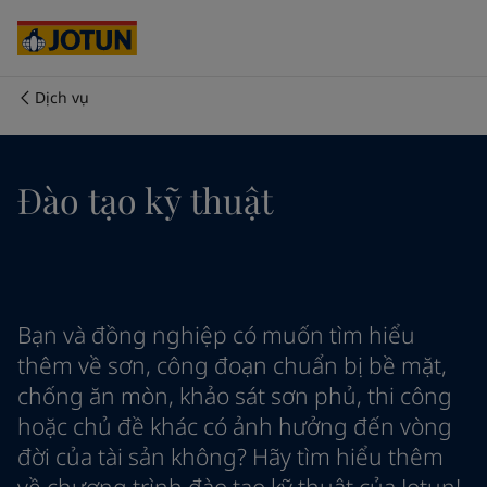
Australia
-
English
Cambodia
-
English
China
-
Chinese
China
-
English
Dịch vụ
Indonesia
-
English
Chúng tôi là ai
Korea
-
Korean
Korea
-
English
Lĩnh vực hoạt động của chúng tôi
Đào tạo kỹ thuật
Malaysia
-
English
Myanmar
-
English
Philippines
-
English
Sản phẩm và dịch vụ
Singapore
-
English
Thailand
-
English
Vietnam
-
Vietnamese
Cam kết của chúng tôi
Bạn và đồng nghiệp có muốn tìm hiểu
Vietnam
-
English
thêm về sơn, công đoạn chuẩn bị bề mặt,
Cyprus
-
English
chống ăn mòn, khảo sát sơn phủ, thi công
Sự nghiệp
Czech Republic
-
English
hoặc chủ đề khác có ảnh hưởng đến vòng
Denmark
-
English
đời của tài sản không? Hãy tìm hiểu thêm
France
-
English
Germany
-
English