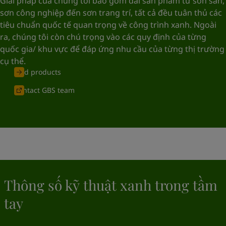
Giải pháp của chúng tôi bao gồm dải sản phẩm từ sơn sàn,
United States
-
English
sơn công nghiệp đến sơn trang trí, tất cả đều tuân thủ các
Global site
-
English
tiêu chuẩn quốc tế quan trọng về công trình xanh. Ngoài
ra, chúng tôi còn chú trọng vào các quy định của từng
quốc gia/ khu vực để đáp ứng nhu cầu của từng thị trường
cụ thể.
Find products
Contact GBS team
Thông số kỹ thuật xanh trong tầm
tay