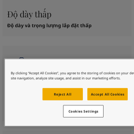
Độ dày thấp
Độ dày và trọng lượng lắp đặt thấp
By clicking “Accept All Cookies”, you agree to the storing of cookies on your d
site navigation, analyze site usage, and assist in our marketing efforts.
Được chứng nhận
Reject All
Accept All Cookies
Được chứng nhận theo tiêu chuẩn ngành quan
trọng
Cookies Settings