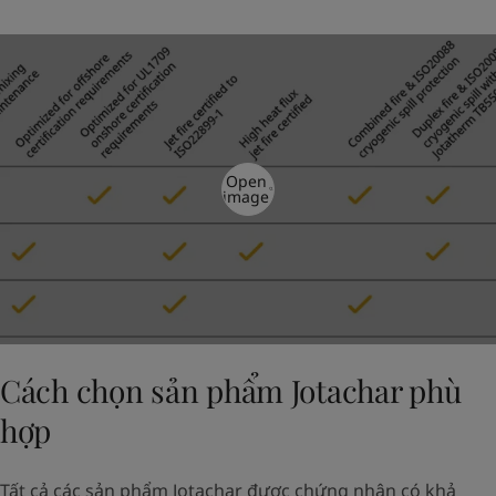
Open
image
Cách chọn sản phẩm Jotachar phù
hợp
Tất cả các sản phẩm Jotachar được chứng nhận có khả