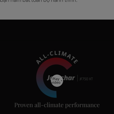
Play
video